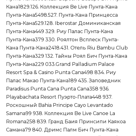
Кана1829.126. Коллекция Be Live Пунта-Кана
Пунта-Кана5498.527. Пунта-Кана Принцесса
Пунта-Кана529.128. Iberostar Доминиканская
Пунта-Кана449 329. Риу Палас Пунта-Кана
Пунта-Кана379 330. Роялтон Всплеск Пунта-
Кана Пунта-Кана2418.431. Отель Riu Bambu Club
Пунта-Кана329 132. Тайны Роял Бич Пунта-Кана
Пунта-Кана229 033.Grand Palladium Palace
Resort Spa & Casino Punta Cana498 834. Риу
Палас Макао Пунта-Кана189 435. Заповедник
Paradisus Punta Cana Punta Cana358 936.
Playabachata Resort Пуэрто-Плата448 937.
Роскошный Bahia Principe Cayo Levantado
Samana99 938. Коллекция Be Live Canoe La
Romana258 839. Гранд Баия Принсипи Каякоа
Самана79 840. Дримс Палм Бич Пунта-Кана