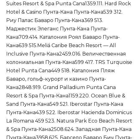
Suites Resort & Spa Punta Cana1359.111. Hard Rock
Hotel & Casino Пунта-Кана Пунта-Кана539 312.
Риу Палас Баваро Пунта-Кана369 513.
Маджестик Элеганс Пунта-Кана Пунта-
Кана709.414. Каталония Роял Баваро Пунта-
Кана639 515.Meliá Caribe Beach Resort — All
Inclusive Пунта-Кана2459.016. Величественная
колониальная Пунта-Кана599 417. TRS Turquoise
Hotel Punta Cana449 518. Каталония Пляж
Баваро, гольф-курорт и казино Пунта-
Кана2848.919. Grand Palladium Punta Cana
Resort & Spa Пунта-Кана1159.220. Ocean Blue &
Sand Пунта-Кана549 521. Iberostar Пунта-Кана
Пунта-Кана439 522. Iberostar Hacienda Dominicus
La Romana 459 523. Natura Park Eco Beach Resort
& Spa Пунта-Кана2508.624. Западная Пунта-Кана
Пунта-Кана3958.625. Барсело Баваро Бич Пунта-