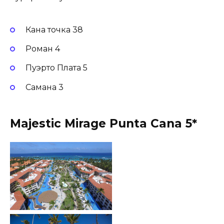
Кана точка 38
Роман 4
Пуэрто Плата 5
Самана 3
Majestic Mirage Punta Cana 5*