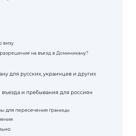
в
ю визу
 разрешение на въезд в Доминикану?
ну для русских, украинцев и других
я въезда и пребывания для россиян
ны для пересечения границы
ления
льно