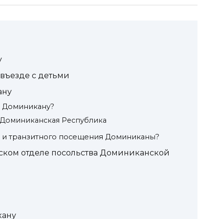
у
въезде с детьми
ану
в Доминикану?
— Доминиканская Республика
о и транзитного посещения Доминиканы?
ьском отделе посольства Доминиканской
кану