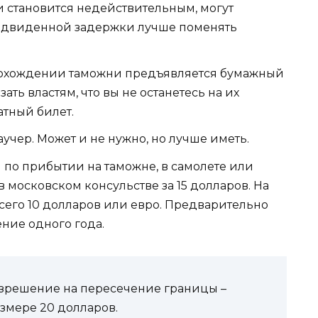
ти становится недействительным, могут
редвиденной задержки лучше поменять
прохождении таможни предъявляется бумажный
ать властям, что вы не останетесь на их
атный билет.
учер. Может и не нужно, но лучше иметь.
по прибытии на таможне, в самолете или
 ​​московском консульстве за 15 долларов. На
сего 10 долларов или евро. Предварительно
ение одного года.
азрешение на пересечение границы –
азмере 20 долларов.